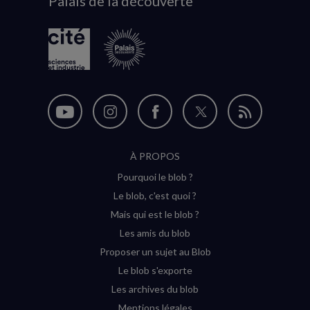
Palais de la découverte
logo
Nous
Nous
Nous
Nous
Flux
suivre
suivre
suivre
suivre
RSS
À PROPOS
sur
sur
sur
sur
Pourquoi le blob ?
YouTube
Instagram
Facebook
Twitter
Le blob, c'est quoi ?
(nouvelle
(nouvelle
(nouvelle
(nouvelle
Mais qui est le blob ?
fenêtre)
fenêtre)
fenêtre)
fenêtre)
Les amis du blob
Proposer un sujet au Blob
Le blob s'exporte
Les archives du blob
Mentions légales