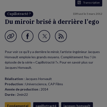
Transcription
Capillotracté ?
Diffusé le
5 mars 2012
Du miroir brisé à derrière l'ego
Garder en favori
Partager
Partager
Flux
sur
sur
RSS
Pour voir ce qu’il y a derrière le miroir, l’artiste-ingénieur Jacques
Facebook
Twitter
Honvault emploie les grands moyens. Complètement fou ! Un
(nouvelle
(nouvelle
épisode de la série « Capillotracté ?». Pour en savoir plus sur
Jacques Honvault.
fenêtre)
fenêtre)
Réalisation :
Jacques Honvault
Production :
Universcience, CAP Films
Année de production :
2014
Durée :
2min22
Fondamental
capillotracté
jacques honvault