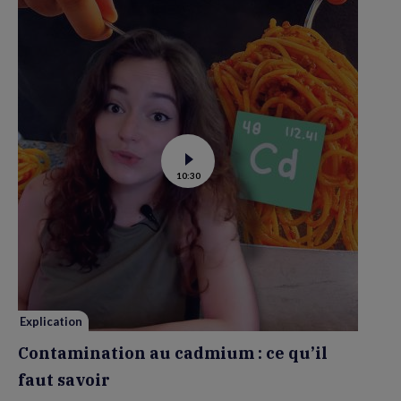
Voir
10:30
la
vidéo
de
Contamination
au
cadmium :
ce
qu’il
faut
savoir
Explication
Contamination au cadmium : ce qu’il
faut savoir