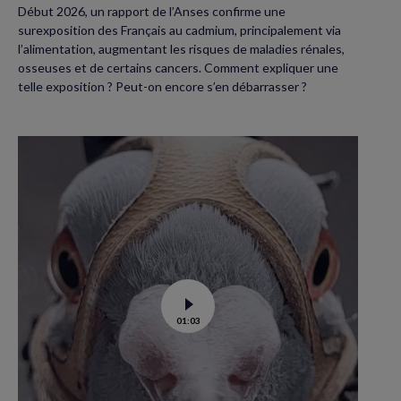
Début 2026, un rapport de l’Anses confirme une
surexposition des Français au cadmium, principalement via
l’alimentation, augmentant les risques de maladies rénales,
osseuses et de certains cancers. Comment expliquer une
telle exposition ? Peut-on encore s’en débarrasser ?
Voir
01:03
la
vidéo
de
Dans
les
yeux
d’un