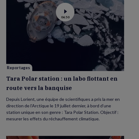
Voir
06:50
la
vidéo
de
Tara
Polar
station
:
un
labo
flottant
en
route
vers
Reportages
la
banquise
Tara Polar station : un labo flottant en
route vers la banquise
Depuis Lorient, une équipe de scientifiques a pris la mer en
direction de l’Arctique le 19 juillet dernier, à bord d’une
station unique en son genre : Tara Polar Station. Objectif :
mesurer les effets du réchauffement climatique.