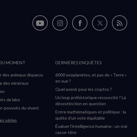
Nous
Nous
Nous
Nous
Flux
suivre
suivre
suivre
suivre
RSS
sur
sur
sur
sur
YouTube
Instagram
Facebook
Twitter
 DU MOMENT
DERNIÈRES ENQUÊTES
(nouvelle
(nouvelle
(nouvelle
(nouvelle
fenêtre)
fenêtre)
fenêtre)
fenêtre)
r des animaux disparus
6000 exoplanètes, et pas de « Terre »
en vue ?
ée des minéraux
Quel avenir pour les cryptos ?
ion
Un loup préhistorique ressuscité ? La
irs de labo
désextinction en question
r-pouvoirs du vivant
Entre mathématiques et politique : la
quête d’un vote équitable
es séries
Évaluer l’intelligence humaine : un vrai
casse-tête