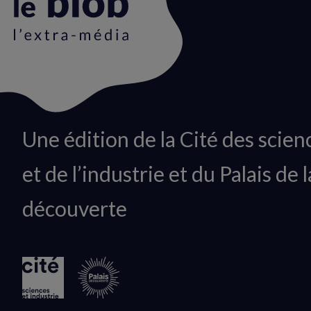
Animation
Une édition de la Cité des scien
du
et de l’industrie et du Palais de l
logo
découverte