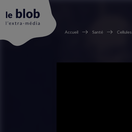
Fil
Accueil
Santé
Cellules
d'Ariane
Animation
du
logo