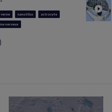
is
s verne
nanotilus
astrocyte
me nerveux
ux
S