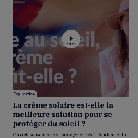
Voir
13:16
la
vidéo
de
La
crème
solaire
est-
elle
la
meilleure
solution
pour
se
Explication
protéger
du
La crème solaire est-elle la
soleil
?
meilleure solution pour se
protéger du soleil ?
On croit souvent bien se protéger du soleil. Pourtant, entre