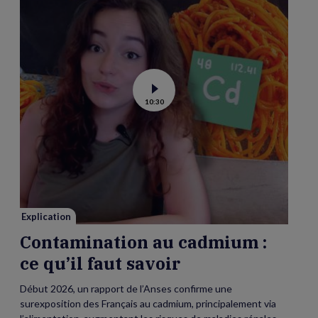
Voir
10:30
la
vidéo
de
Contamination
au
cadmium :
ce
qu’il
faut
savoir
Explication
Contamination au cadmium :
ce qu’il faut savoir
Début 2026, un rapport de l’Anses confirme une
surexposition des Français au cadmium, principalement via