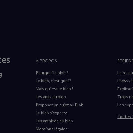
ces
À PROPOS
SÉRIES
a
Pourquoi le blob ?
Le retou
Le blob, c'est quoi ?
L’odyss
Mais qui est le blob ?
Explicat
Les amis du blob
Trous no
Proposer un sujet au Blob
Les supe
Le blob s'exporte
Toutes l
Les archives du blob
Mentions légales