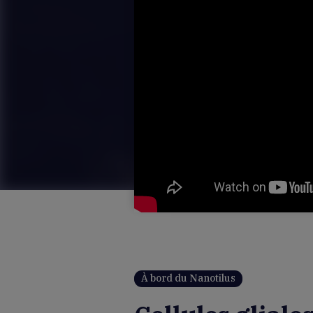
À bord du Nanotilus