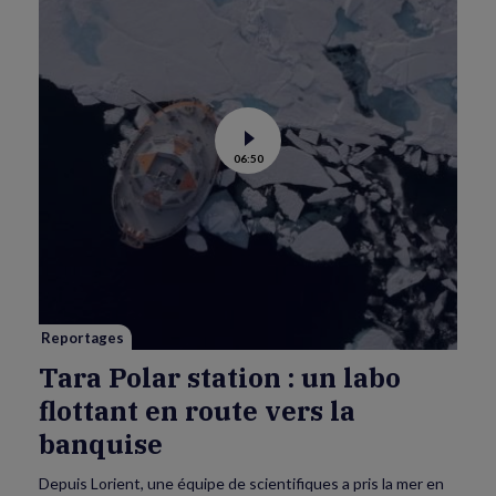
Voir
06:50
la
vidéo
de
Tara
Polar
station
:
un
labo
flottant
en
route
vers
Reportages
la
banquise
Tara Polar station : un labo
flottant en route vers la
banquise
Depuis Lorient, une équipe de scientifiques a pris la mer en