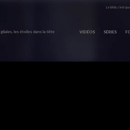
Le blob, c’est quo
 gliales, les étoiles dans la tête
VIDÉOS
SÉRIES
F