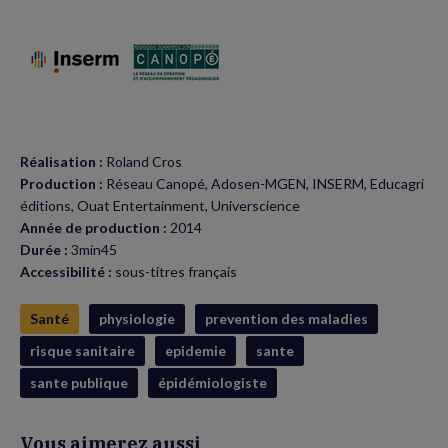
Réalisation :
Roland Cros
Production :
Réseau Canopé, Adosen-MGEN, INSERM, Educagri
éditions, Ouat Entertainment, Universcience
Année de production :
2014
Durée :
3min45
Accessibilité :
sous-titres français
Santé
physiologie
prevention des maladies
risque sanitaire
epidemie
sante
sante publique
épidémiologiste
Vous aimerez aussi