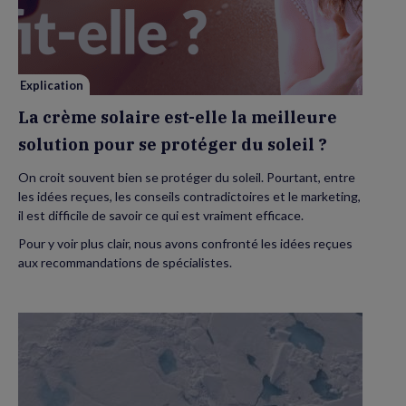
est-
elle
la
meilleure
solution
pour
se
Explication
protéger
du
La crème solaire est-elle la meilleure
soleil
?
solution pour se protéger du soleil ?
On croit souvent bien se protéger du soleil. Pourtant, entre
les idées reçues, les conseils contradictoires et le marketing,
il est difficile de savoir ce qui est vraiment efficace.
Pour y voir plus clair, nous avons confronté les idées reçues
aux recommandations de spécialistes.