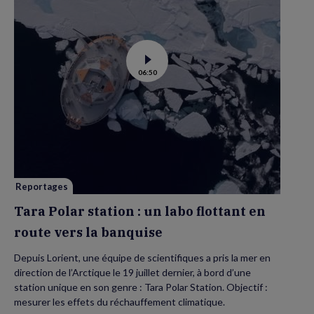
Voir
06:50
la
vidéo
de
Tara
Polar
station
:
un
labo
flottant
en
route
vers
Reportages
la
banquise
Tara Polar station : un labo flottant en
route vers la banquise
Depuis Lorient, une équipe de scientifiques a pris la mer en
direction de l’Arctique le 19 juillet dernier, à bord d’une
station unique en son genre : Tara Polar Station. Objectif :
mesurer les effets du réchauffement climatique.