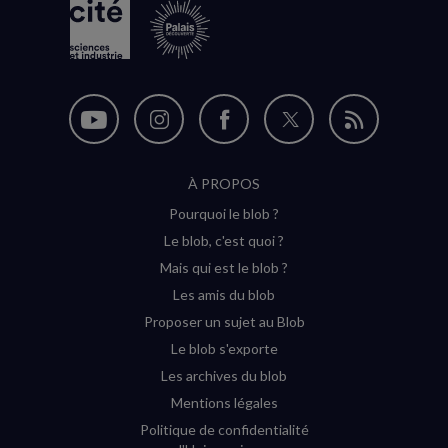
Nous
Nous
Nous
Nous
Flux
suivre
suivre
suivre
suivre
RSS
À PROPOS
sur
sur
sur
sur
Pourquoi le blob ?
YouTube
Instagram
Facebook
Twitter
Le blob, c'est quoi ?
(nouvelle
(nouvelle
(nouvelle
(nouvelle
Mais qui est le blob ?
fenêtre)
fenêtre)
fenêtre)
fenêtre)
Les amis du blob
Proposer un sujet au Blob
Le blob s'exporte
Les archives du blob
Mentions légales
Politique de confidentialité