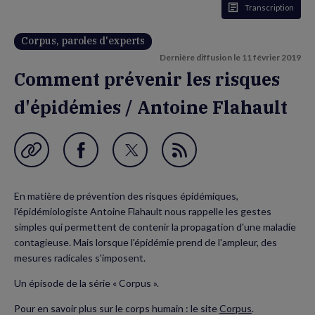
Transcription
Corpus, paroles d'experts
Dernière diffusion le
11 février 2019
Comment prévenir les risques
d'épidémies / Antoine Flahault
Garder en favori
Partager
Partager
Flux
sur
sur
RSS
En matière de prévention des risques épidémiques,
Facebook
Twitter
l'épidémiologiste Antoine Flahault nous rappelle les gestes
(nouvelle
(nouvelle
simples qui permettent de contenir la propagation d'une maladie
contagieuse. Mais lorsque l'épidémie prend de l'ampleur, des
fenêtre)
fenêtre)
mesures radicales s'imposent.
Un épisode de la série « Corpus ».
Pour en savoir plus sur le corps humain : le site
Corpus
.