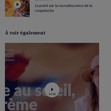
Le point sur la recrudescence de la
coqueluche
À voir également
Voir
13:16
la
vidéo
de
La
crème
solaire