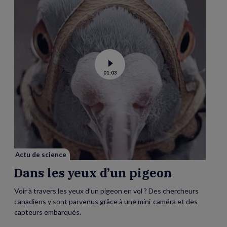
Voir
01:03
la
vidéo
de
Dans
les
yeux
d’un
pigeon
Actu de science
Dans les yeux d’un pigeon
Voir à travers les yeux d’un pigeon en vol ? Des chercheurs
canadiens y sont parvenus grâce à une mini-caméra et des
capteurs embarqués.