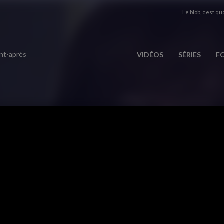
Le blob, c’est quo
ant-après
VIDÉOS
SÉRIES
F