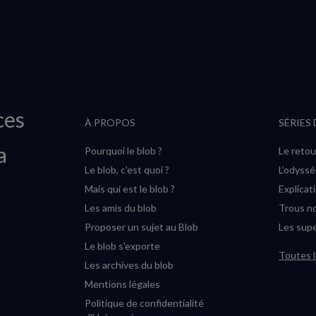
ces
À PROPOS
SÉRIES
a
Pourquoi le blob ?
Le retou
Le blob, c'est quoi ?
L’odyss
Mais qui est le blob ?
Explicat
Les amis du blob
Trous no
Proposer un sujet au Blob
Les supe
Le blob s'exporte
Toutes l
Les archives du blob
Mentions légales
Politique de confidentialité