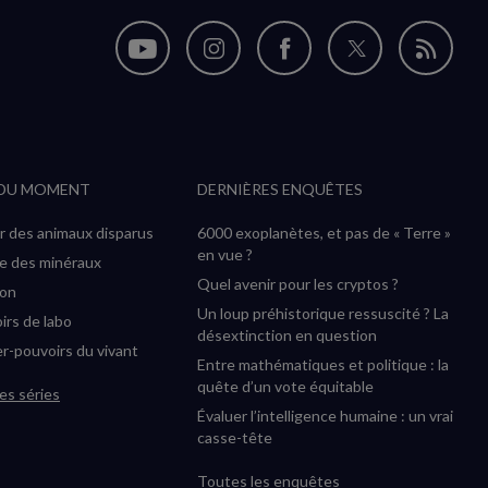
Nous
Nous
Nous
Nous
Flux
suivre
suivre
suivre
suivre
RSS
sur
sur
sur
sur
YouTube
Instagram
Facebook
Twitter
 DU MOMENT
DERNIÈRES ENQUÊTES
(nouvelle
(nouvelle
(nouvelle
(nouvelle
fenêtre)
fenêtre)
fenêtre)
fenêtre)
r des animaux disparus
6000 exoplanètes, et pas de « Terre »
en vue ?
ée des minéraux
Quel avenir pour les cryptos ?
ion
Un loup préhistorique ressuscité ? La
irs de labo
désextinction en question
r-pouvoirs du vivant
Entre mathématiques et politique : la
quête d’un vote équitable
es séries
Évaluer l’intelligence humaine : un vrai
casse-tête
Toutes les enquêtes