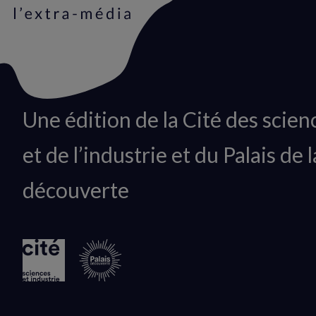
Animation
Une édition de la Cité des scien
du
et de l’industrie et du Palais de l
logo
découverte