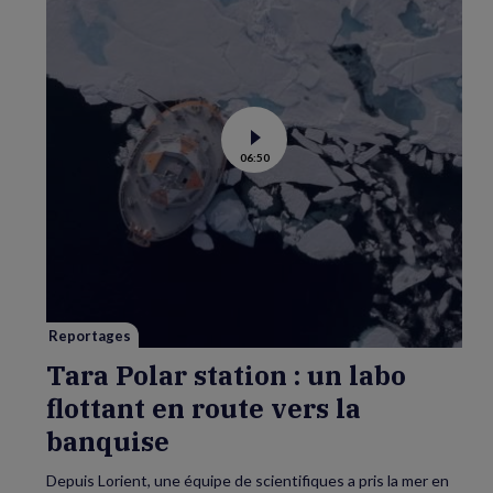
Voir
06:50
la
vidéo
de
Tara
Polar
station
:
un
labo
flottant
en
route
vers
Reportages
la
banquise
Tara Polar station : un labo
flottant en route vers la
banquise
Depuis Lorient, une équipe de scientifiques a pris la mer en