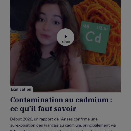
Voir
10:30
la
vidéo
de
Contamination
au
cadmium :
ce
qu’il
faut
savoir
Explication
Contamination au cadmium :
ce qu’il faut savoir
Début 2026, un rapport de l’Anses confirme une
surexposition des Français au cadmium, principalement via