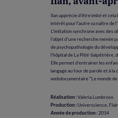
Ilan, avant-ap
Ilan apprécie d’être imité et cela
intérêt pour l’autre va naître de l’
L’imitation synchrone avec des ob
l’objet d’une recherche menée p
de psychopathologie du dévelop
l'hôpital de La Pitié-Salpêtrière, 
Elle permet d’entrainer les enfant
langage au tour de parole et à l
webdocumentaire "Le monde de l
Réalisation :
Valeria Lumbroso
Production :
Universcience, Flair
Année de production :
2014