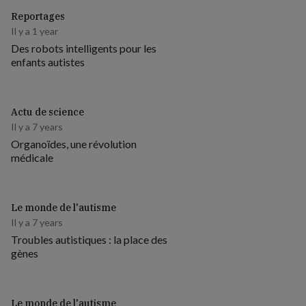
Reportages
Il y a 1 year
Des robots intelligents pour les
enfants autistes
Actu de science
Il y a 7 years
Organoïdes, une révolution
médicale
Le monde de l'autisme
Il y a 7 years
Troubles autistiques : la place des
gènes
Le monde de l'autisme