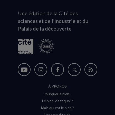
Une édition de la Cité des
Animation
sciences et de l’industrie et du
du
Palais de la découverte
logo
Nous
Nous
Nous
Nous
Flux
suivre
suivre
suivre
suivre
RSS
À PROPOS
sur
sur
sur
sur
Pourquoi le blob ?
YouTube
Instagram
Facebook
Twitter
Le blob, c'est quoi ?
(nouvelle
(nouvelle
(nouvelle
(nouvelle
Mais qui est le blob ?
fenêtre)
fenêtre)
fenêtre)
fenêtre)
Les amis du blob