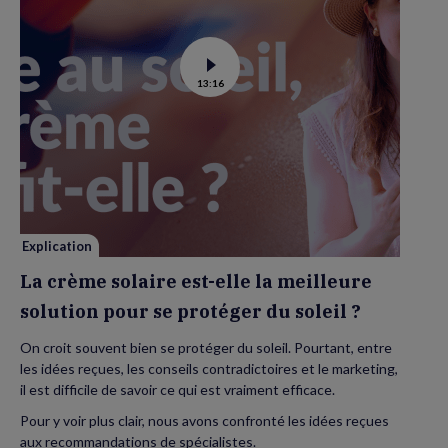
Voir
13:16
la
vidéo
de
La
crème
solaire
est-
elle
la
meilleure
solution
pour
se
Explication
protéger
du
La crème solaire est-elle la meilleure
soleil
?
solution pour se protéger du soleil ?
On croit souvent bien se protéger du soleil. Pourtant, entre
les idées reçues, les conseils contradictoires et le marketing,
il est difficile de savoir ce qui est vraiment efficace.
Pour y voir plus clair, nous avons confronté les idées reçues
aux recommandations de spécialistes.