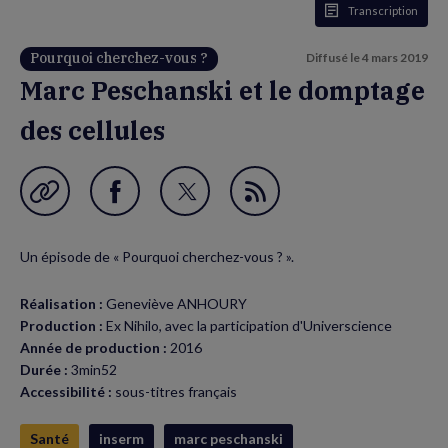
Transcription
Pourquoi cherchez-vous ?
Diffusé le
4 mars 2019
Marc Peschanski et le domptage
des cellules
Garder en favori
Partager
Partager
Flux
sur
sur
RSS
Un épisode de « Pourquoi cherchez-vous ? ».
Facebook
Twitter
(nouvelle
(nouvelle
Réalisation :
Geneviève ANHOURY
fenêtre)
fenêtre)
Production :
Ex Nihilo, avec la participation d'Universcience
Année de production :
2016
Durée :
3min52
Accessibilité :
sous-titres français
Santé
inserm
marc peschanski