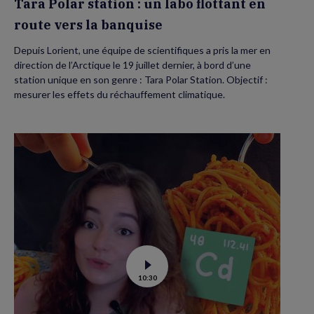
Tara Polar station : un labo flottant en
route vers la banquise
Depuis Lorient, une équipe de scientifiques a pris la mer en
direction de l’Arctique le 19 juillet dernier, à bord d’une
station unique en son genre : Tara Polar Station. Objectif :
mesurer les effets du réchauffement climatique.
Voir
10:30
la
vidéo
de
Contamination