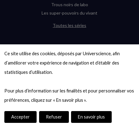
Trous noirs de labo
Les super-pouvoirs du vivant
Toutes les séries
DERNIÈRES ENQUÊTES
Ce site utilise des cookies, déposés par Universcience, afin 
6000 exoplanètes, et pas de « Terre »
en vue ?
d’améliorer votre expérience de navigation et d’établir des 
Quel avenir pour les cryptos ?
statistiques d’utilisation.

Un loup préhistorique ressuscité ? La
désextinction en question
Pour plus d’information sur les finalités et pour personnaliser vos 
Entre mathématiques et politique : la
quête d’un vote équitable
Évaluer l’intelligence humaine : un vrai
casse-tête
Accepter
Refuser
En savoir plus
Toutes les enquêtes