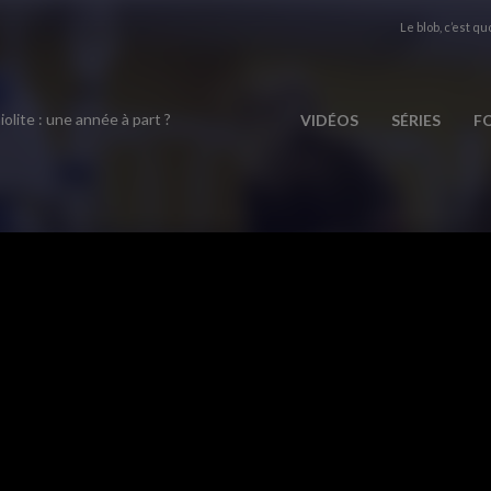
Le blob, c’est quo
olite : une année à part ?
VIDÉOS
SÉRIES
F