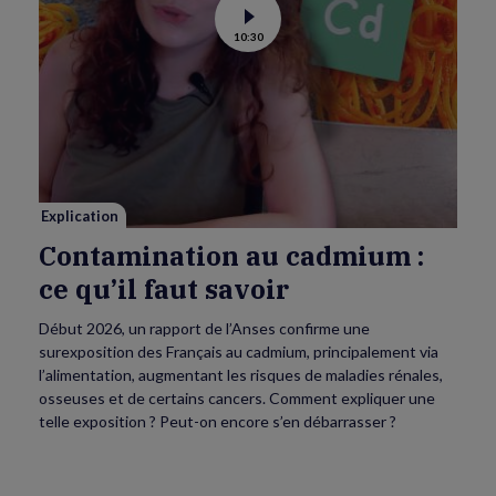
Voir
10:30
la
vidéo
de
Contamination
au
cadmium :
ce
qu’il
faut
savoir
Explication
Contamination au cadmium :
ce qu’il faut savoir
Début 2026, un rapport de l’Anses confirme une
surexposition des Français au cadmium, principalement via
l’alimentation, augmentant les risques de maladies rénales,
osseuses et de certains cancers. Comment expliquer une
telle exposition ? Peut-on encore s’en débarrasser ?