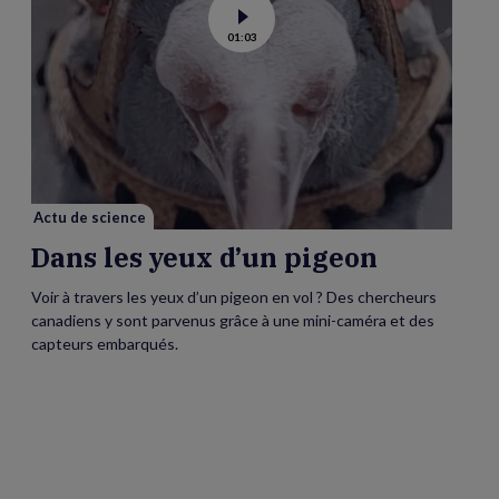
Voir
01:03
la
vidéo
de
Dans
les
yeux
d’un
pigeon
Actu de science
Dans les yeux d’un pigeon
Voir à travers les yeux d’un pigeon en vol ? Des chercheurs
canadiens y sont parvenus grâce à une mini-caméra et des
capteurs embarqués.