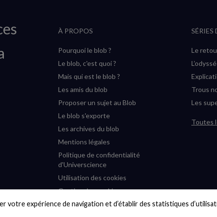
ces
À PROPOS
SÉRIES
a
Pourquoi le blob ?
Le retou
Le blob, c'est quoi ?
L’odyss
Mais qui est le blob ?
Explicat
Les amis du blob
Trous no
Proposer un sujet au Blob
Les supe
Le blob s'exporte
Toutes l
Les archives du blob
Mentions légales
Politique de confidentialité
d'Universcience
Utilisation des cookies
Gestion des cookies
r votre expérience de navigation et d’établir des statistiques d’utilisati
Accessibilité : partiellement
conforme