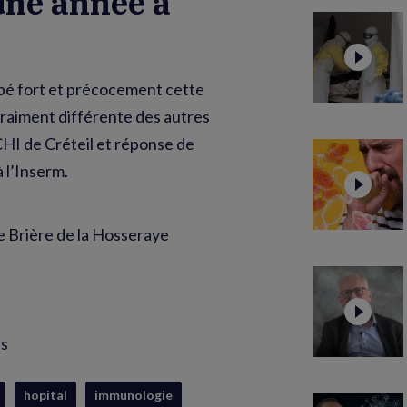
 une année à
ppé fort et précocement cette
 vraiment différente des autres
HI de Créteil et réponse de
 l’Inserm.
e Brière de la Hosseraye
is
hopital
immunologie