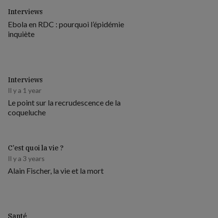
Interviews
Ebola en RDC : pourquoi l’épidémie
inquiète
Interviews
Il y a 1 year
Le point sur la recrudescence de la
coqueluche
C’est quoi la vie ?
Il y a 3 years
Alain Fischer, la vie et la mort
Santé