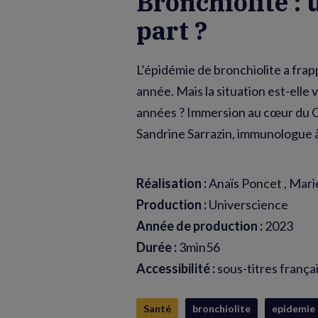
Bronchiolite :
part ?
L’épidémie de bronchiolite a fra
année. Mais la situation est-elle
années ? Immersion au cœur du C
Sandrine Sarrazin, immunologue à
Réalisation :
Anaïs Poncet , Mari
Production :
Universcience
Année de production :
2023
Durée :
3min56
Accessibilité :
sous-titres frança
Santé
bronchiolite
epidemie