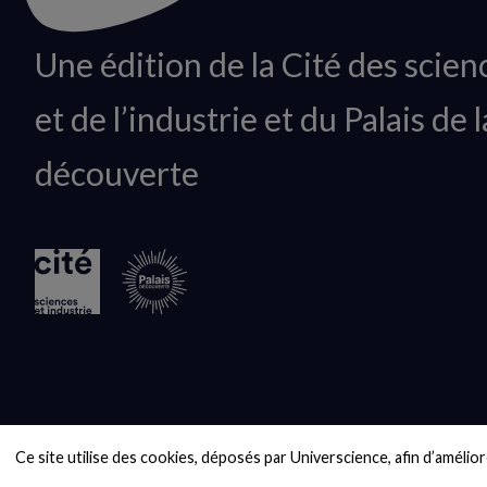
Animation
Une édition de la Cité des scien
du
et de l’industrie et du Palais de l
logo
découverte
Ce site utilise des cookies, déposés par Universcience, afin d’améliore