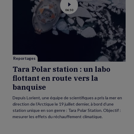
Voir
06:50
la
vidéo
de
Tara
Polar
station
:
un
labo
flottant
en
route
vers
Reportages
la
banquise
Tara Polar station : un labo
flottant en route vers la
banquise
Depuis Lorient, une équipe de scientifiques a pris la mer en
direction de l’Arctique le 19 juillet dernier, à bord d’une
station unique en son genre : Tara Polar Station. Objectif :
mesurer les effets du réchauffement climatique.