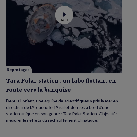
Voir
06:50
la
vidéo
de
Tara
Polar
station
:
un
labo
flottant
en
route
vers
Reportages
la
banquise
Tara Polar station : un labo flottant en
route vers la banquise
Depuis Lorient, une équipe de scientifiques a pris la mer en
direction de l’Arctique le 19 juillet dernier, à bord d’une
station unique en son genre : Tara Polar Station. Objectif :
mesurer les effets du réchauffement climatique.