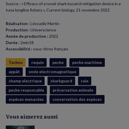
Source : « Efficacy of a novel shark bycatch mitigation device in a
tuna longline fishery », Current biology, 21 novembre 2022
Réalisation :
Léocadie Martin
Production :
Universcience
Année de production :
2022
Durée :
2min18
Accessibilité :
sous-titres français
Techno
requin
peche
peche maritime
appât
onde electromagnetique
champ electrique
sharkguard
raie
peche responsable
préservation animale
espèces menacées
conservation des espèces
Vous aimerez aussi