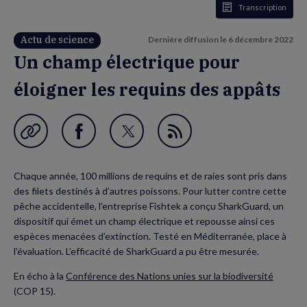
Transcription
Actu de science
Dernière diffusion le
6 décembre 2022
Un champ électrique pour
éloigner les requins des appâts
Garder en favori
Partager
Partager
Flux
sur
sur
RSS
Chaque année, 100 millions de requins et de raies sont pris dans
Facebook
Twitter
des filets destinés à d’autres poissons. Pour lutter contre cette
(nouvelle
(nouvelle
pêche accidentelle, l’entreprise Fishtek a conçu SharkGuard, un
dispositif qui émet un champ électrique et repousse ainsi ces
fenêtre)
fenêtre)
espèces menacées d’extinction. Testé en Méditerranée, place à
l’évaluation. L’efficacité de SharkGuard a pu être mesurée.
En écho à la
Conférence des Nations unies sur la biodiversité
(COP 15).