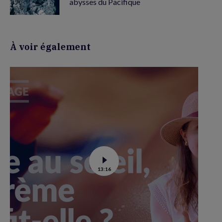
abysses du Pacifique
À voir également
Voir
13:16
la
vidéo
de
La
crème
solaire
est-
elle
la