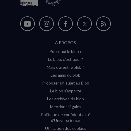
Nous
Nous
Nous
Nous
Flux
suivre
suivre
suivre
suivre
RSS
À PROPOS
sur
sur
sur
sur
Pourquoi le blob ?
YouTube
Instagram
Facebook
Twitter
Le blob, c'est quoi ?
(nouvelle
(nouvelle
(nouvelle
(nouvelle
Mais qui est le blob ?
fenêtre)
fenêtre)
fenêtre)
fenêtre)
Les amis du blob
Proposer un sujet au Blob
Le blob s'exporte
Les archives du blob
Mentions légales
Politique de confidentialité
d'Universcience
Utilisation des cookies