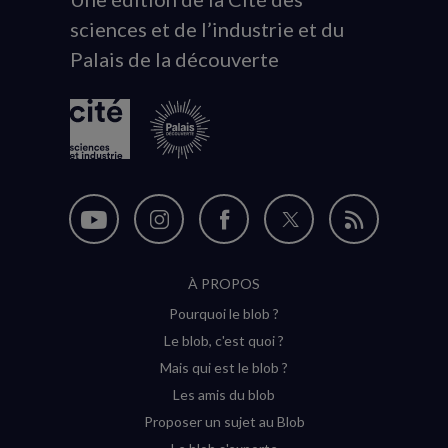
sciences et de l’industrie et du
du
Palais de la découverte
logo
Nous
Nous
Nous
Nous
Flux
suivre
suivre
suivre
suivre
RSS
À PROPOS
sur
sur
sur
sur
Pourquoi le blob ?
YouTube
Instagram
Facebook
Twitter
Le blob, c'est quoi ?
(nouvelle
(nouvelle
(nouvelle
(nouvelle
Mais qui est le blob ?
fenêtre)
fenêtre)
fenêtre)
fenêtre)
Les amis du blob
Proposer un sujet au Blob