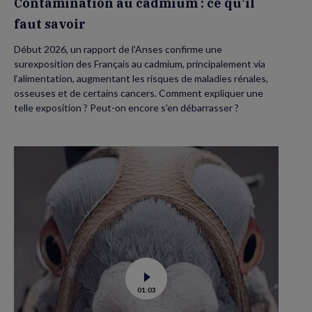
Contamination au cadmium : ce qu’il
faut savoir
Début 2026, un rapport de l’Anses confirme une
surexposition des Français au cadmium, principalement via
l’alimentation, augmentant les risques de maladies rénales,
osseuses et de certains cancers. Comment expliquer une
telle exposition ? Peut-on encore s’en débarrasser ?
Voir
01:03
la
vidéo
de