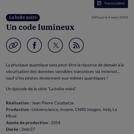
Transcription
La boîte noire
Diffusé le
4 mars 2019
Un code lumineux
Garder en favori
Partager
Partager
Flux
sur
sur
RSS
La physique quantique sera peut-être la réponse de demain à la
Facebook
Twitter
sécurisation des données sensibles transmises via Internet...
(nouvelle
(nouvelle
sauf si les pirates deviennent eux-mêmes quantiques !
fenêtre)
fenêtre)
Un épisode de la série "La boîte noire".
Réalisation :
Jean-Pierre Courbatze
Production :
Universcience, Inserm, CNRS Images, Inria, Le
Miroir
Année de production :
2014
Durée :
2min37