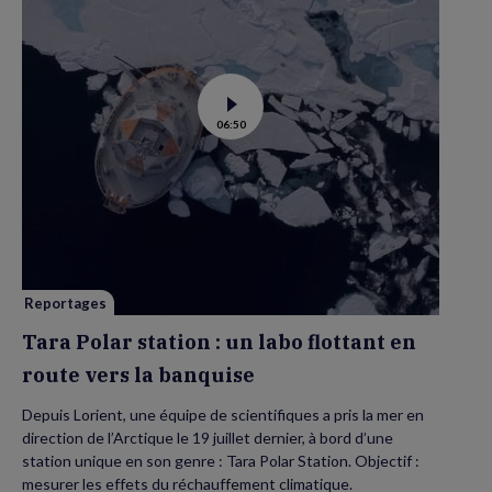
Voir
06:50
la
vidéo
de
Tara
Polar
station
:
un
labo
flottant
en
route
vers
Reportages
la
banquise
Tara Polar station : un labo flottant en
route vers la banquise
Depuis Lorient, une équipe de scientifiques a pris la mer en
direction de l’Arctique le 19 juillet dernier, à bord d’une
station unique en son genre : Tara Polar Station. Objectif :
mesurer les effets du réchauffement climatique.