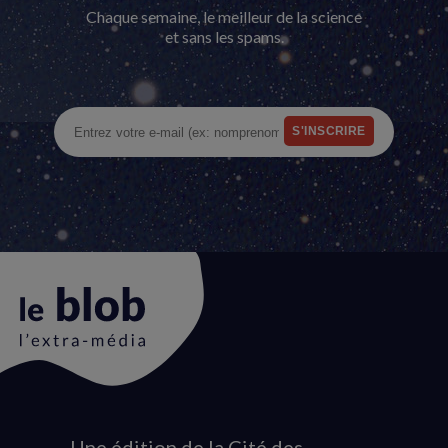
Chaque semaine, le meilleur de la science
et sans les spams.
Une édition de la Cité des
Animation