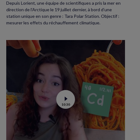
Depuis Lorient, une équipe de scientifiques a pris la mer en
direction de l’Arctique le 19 juillet dernier, à bord d’une
station unique en son genre : Tara Polar Station. Objectif :
mesurer les effets du réchauffement climatique.
Voir
10:30
la
vidéo
de
Contamination
au
cadmium :
ce
qu’il
faut