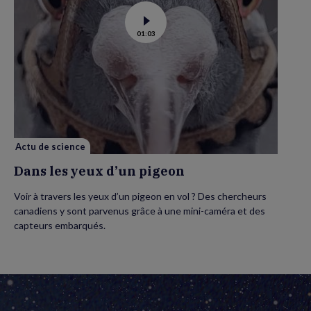
Voir
01:03
la
vidéo
de
Dans
les
yeux
d’un
pigeon
Actu de science
Dans les yeux d’un pigeon
Voir à travers les yeux d’un pigeon en vol ? Des chercheurs
canadiens y sont parvenus grâce à une mini-caméra et des
capteurs embarqués.