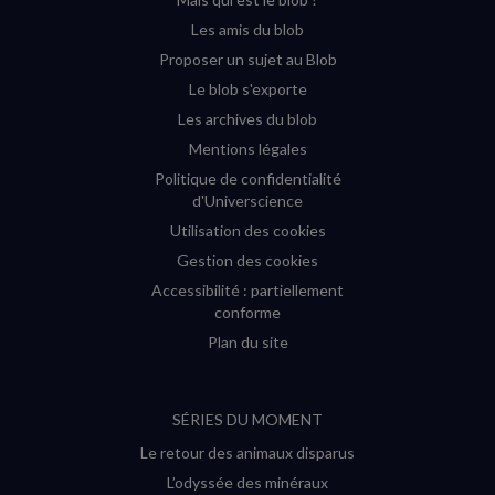
fenêtre)
fenêtre)
fenêtre)
fenêtre)
Les amis du blob
Proposer un sujet au Blob
Le blob s'exporte
Les archives du blob
Mentions légales
Politique de confidentialité
d'Universcience
Utilisation des cookies
Gestion des cookies
Accessibilité : partiellement
conforme
Plan du site
SÉRIES DU MOMENT
Le retour des animaux disparus
L’odyssée des minéraux