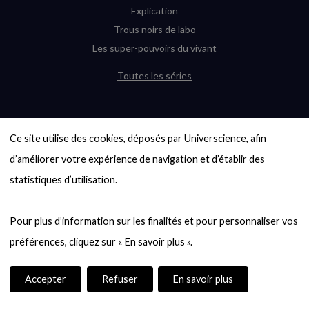
Explication
Trous noirs de labo
Les super-pouvoirs du vivant
Toutes les séries
DERNIÈRES ENQUÊTES
Ce site utilise des cookies, déposés par Universcience, afin 
6000 exoplanètes, et pas de « Terre »
en vue ?
d’améliorer votre expérience de navigation et d’établir des 
Quel avenir pour les cryptos ?
statistiques d’utilisation.

Un loup préhistorique ressuscité ? La
désextinction en question
Pour plus d’information sur les finalités et pour personnaliser vos 
Entre mathématiques et politique : la
quête d’un vote équitable
Évaluer l’intelligence humaine : un vrai
casse-tête
Accepter
Refuser
En savoir plus
Toutes les enquêtes