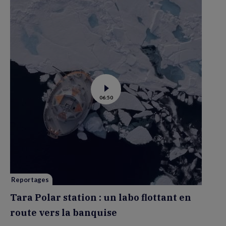
Voir
06:50
la
vidéo
de
Tara
Polar
station
:
un
labo
flottant
en
route
vers
Reportages
la
banquise
Tara Polar station : un labo flottant en
route vers la banquise