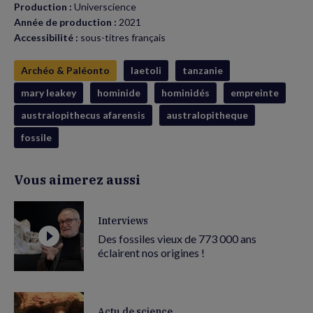
Production :
Universcience
Année de production :
2021
Accessibilité :
sous-titres français
Archéo & Paléonto
laetoli
tanzanie
mary leakey
hominide
hominidés
empreinte
australopithecus afarensis
australopitheque
fossile
Vous aimerez aussi
Interviews
Des fossiles vieux de 773 000 ans
éclairent nos origines !
Actu de science