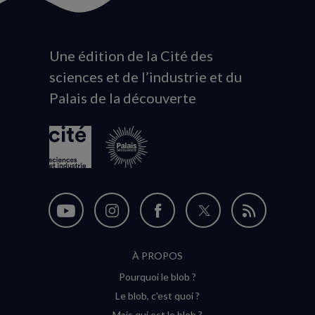
Une édition de la Cité des
Animation
sciences et de l’industrie et du
du
Palais de la découverte
logo
Nous
Nous
Nous
Nous
Flux
suivre
suivre
suivre
suivre
RSS
À PROPOS
sur
sur
sur
sur
Pourquoi le blob ?
YouTube
Instagram
Facebook
Twitter
Le blob, c'est quoi ?
(nouvelle
(nouvelle
(nouvelle
(nouvelle
Mais qui est le blob ?