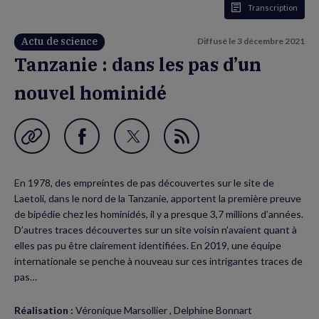
Transcription
Actu de science
Diffusé le
3 décembre 2021
Tanzanie : dans les pas d’un
nouvel hominidé
Garder en favori
Partager
Partager
Flux
sur
sur
RSS
En 1978, des empreintes de pas découvertes sur le site de
Facebook
Twitter
Laetoli, dans le nord de la Tanzanie, apportent la première preuve
(nouvelle
(nouvelle
de bipédie chez les hominidés, il y a presque 3,7 millions d’années.
D’autres traces découvertes sur un site voisin n’avaient quant à
fenêtre)
fenêtre)
elles pas pu être clairement identifiées. En 2019, une équipe
internationale se penche à nouveau sur ces intrigantes traces de
pas…
Réalisation :
Véronique Marsollier , Delphine Bonnart