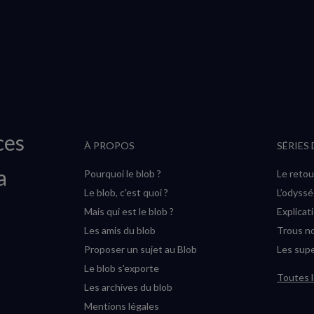
ces
À PROPOS
SÉRIES
a
Pourquoi le blob ?
Le retou
Le blob, c'est quoi ?
L’odyss
Mais qui est le blob ?
Explicat
Les amis du blob
Trous no
Proposer un sujet au Blob
Les supe
Le blob s'exporte
Toutes l
Les archives du blob
Mentions légales