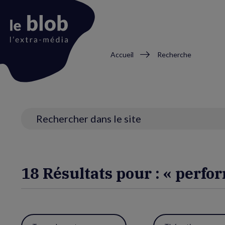
Fil
Accueil
Recherche
d'Ariane
Animation
du
logo
Recherche
18 Résultats pour : « perfo
Utiliser