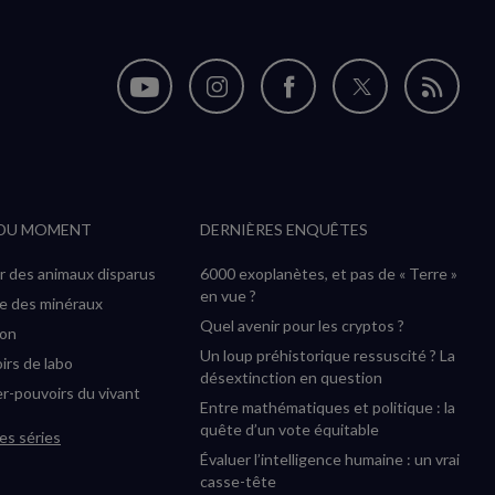
Nous
Nous
Nous
Nous
Flux
suivre
suivre
suivre
suivre
RSS
sur
sur
sur
sur
YouTube
Instagram
Facebook
Twitter
 DU MOMENT
DERNIÈRES ENQUÊTES
(nouvelle
(nouvelle
(nouvelle
(nouvelle
fenêtre)
fenêtre)
fenêtre)
fenêtre)
r des animaux disparus
6000 exoplanètes, et pas de « Terre »
en vue ?
ée des minéraux
Quel avenir pour les cryptos ?
ion
Un loup préhistorique ressuscité ? La
irs de labo
désextinction en question
r-pouvoirs du vivant
Entre mathématiques et politique : la
quête d’un vote équitable
es séries
Évaluer l’intelligence humaine : un vrai
casse-tête