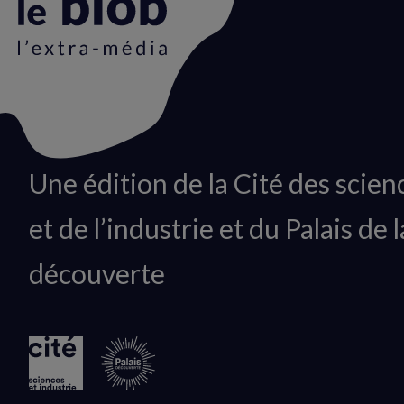
Animation
Une édition de la Cité des scien
du
et de l’industrie et du Palais de l
logo
découverte