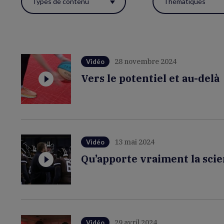
Types de contenu
Thématiques
ces
filtres
pour
réactualiser
28 novembre 2024
Vidéo
la
Vers le potentiel et au-delà
page.
13 mai 2024
Vidéo
Qu’apporte vraiment la scie
29 avril 2024
Vidéo