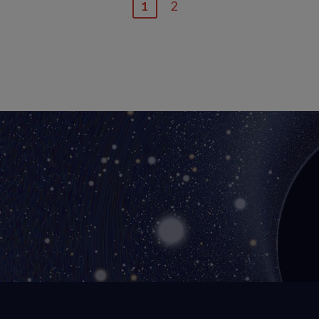
1
2
Page
Dernière
courante
page