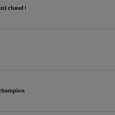
us) chaud !
n champion