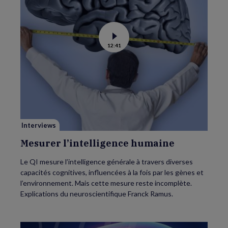
page.
Voir
12:41
la
vidéo
de
Mesurer
l’intelligence
humaine
Interviews
Mesurer l’intelligence humaine
Le QI mesure l’intelligence générale à travers diverses
capacités cognitives, influencées à la fois par les gènes et
l’environnement. Mais cette mesure reste incomplète.
Explications du neuroscientifique Franck Ramus.