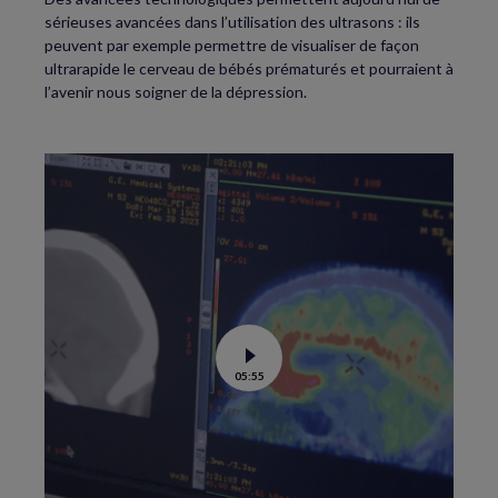
sérieuses avancées dans l’utilisation des ultrasons : ils
peuvent par exemple permettre de visualiser de façon
ultrarapide le cerveau de bébés prématurés et pourraient à
l’avenir nous soigner de la dépression.
Voir
05:55
la
vidéo
de
Comprendre
le
stress
post-
traumatique