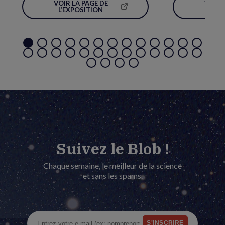
VOIR LA PAGE DE
VOIR 
(NOUVELLE
L’EXPOSITION
L’É
FENÊTRE)
Suivez le Blob !
Chaque semaine, le meilleur de la science
et sans les spams.