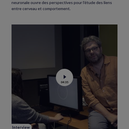
neuronale ouvre des perspectives pour l'étude des liens
entre cerveau et comportement.
Voir
04:35
la
vidéo
de
« Images
ambiguës » :
un casse-
tête
pour
le
cerveau
Interview