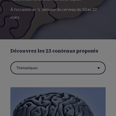
À l’occasion de la Semaine du cerveau du 10 au 22
mars.
Découvrez les 23 contenus proposés
Thématiques
Utiliser
ces
filtres
pour
réactualiser
la