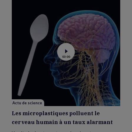
Voir
03:00
la
vidéo
de
Les
microplastiques
polluent
le
cerveau
humain
à
un
taux
Actu de science
alarmant
Les microplastiques polluent le
cerveau humain à un taux alarmant