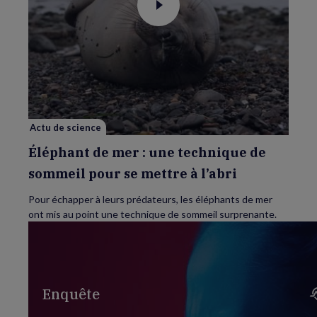
Voir
la
vidéo
de
Éléphant
de
mer
:
une
technique
de
sommeil
pour
Actu de science
se
mettre
à
Éléphant de mer : une technique de
l’abri
sommeil pour se mettre à l’abri
Pour échapper à leurs prédateurs, les éléphants de mer
ont mis au point une technique de sommeil surprenante.
Enquête