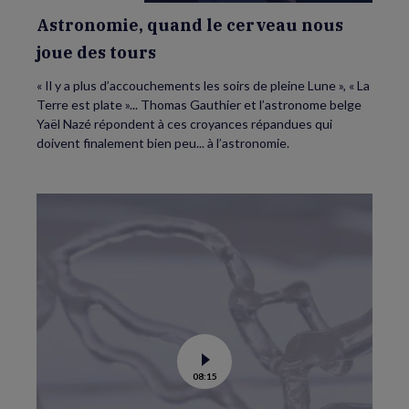
Astronomie, quand le cerveau nous
joue des tours
« Il y a plus d’accouchements les soirs de pleine Lune », « La
Terre est plate »... Thomas Gauthier et l’astronome belge
Yaël Nazé répondent à ces croyances répandues qui
doivent finalement bien peu... à l’astronomie.
Voir
08:15
la
vidéo
de