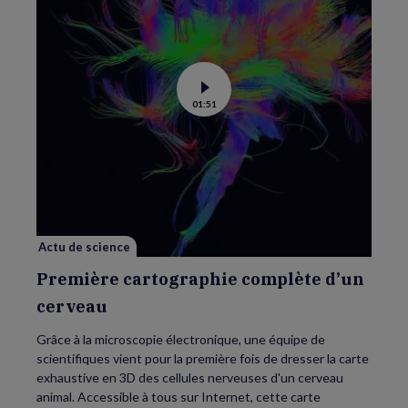
Voir
01:51
la
vidéo
de
Première
cartographie
complète
d’un
cerveau
Actu de science
Première cartographie complète d’un
cerveau
Grâce à la microscopie électronique, une équipe de
scientifiques vient pour la première fois de dresser la carte
exhaustive en 3D des cellules nerveuses d'un cerveau
animal. Accessible à tous sur Internet, cette carte