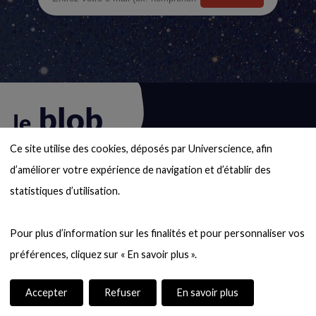
Ce site utilise des cookies, déposés par Universcience, afin 
d’améliorer votre expérience de navigation et d’établir des 
statistiques d’utilisation.

Une édition de la Cité des
Animation
Pour plus d’information sur les finalités et pour personnaliser vos 
sciences et de l’industrie et du
du
Palais de la découverte
logo
Accepter
Refuser
En savoir plus