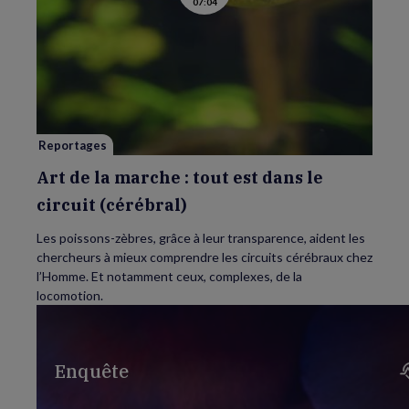
07:04
la
vidéo
de
Art
de
la
marche
:
tout
est
dans
le
Reportages
circuit
(cérébral)
Art de la marche : tout est dans le
circuit (cérébral)
Les poissons-zèbres, grâce à leur transparence, aident les
chercheurs à mieux comprendre les circuits cérébraux chez
l’Homme. Et notamment ceux, complexes, de la
locomotion.
Enquête