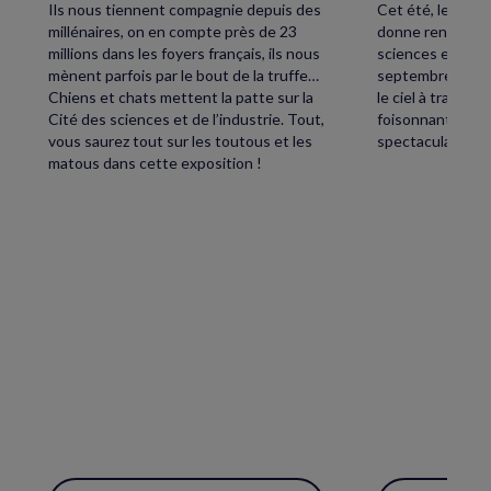
Ils nous tiennent compagnie depuis des
Cet été, levez le
millénaires, on en compte près de 23
donne rendez-vou
millions dans les foyers français, ils nous
sciences et de l’
mènent parfois par le bout de la truffe…
septembre, petit
Chiens et chats mettent la patte sur la
le ciel à traver
Cité des sciences et de l’industrie. Tout,
foisonnant avec,
vous saurez tout sur les toutous et les
spectaculaire écl
matous dans cette exposition !