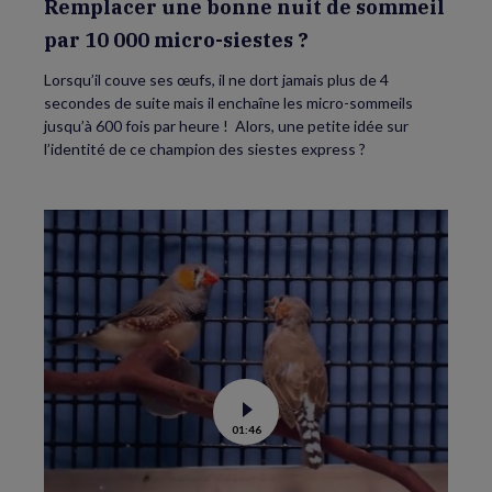
Remplacer une bonne nuit de sommeil
par 10 000 micro-siestes ?
Lorsqu’il couve ses œufs, il ne dort jamais plus de 4
secondes de suite mais il enchaîne les micro-sommeils
jusqu’à 600 fois par heure ! Alors, une petite idée sur
l’identité de ce champion des siestes express ?
Voir
01:46
la
vidéo
de
Des
chants