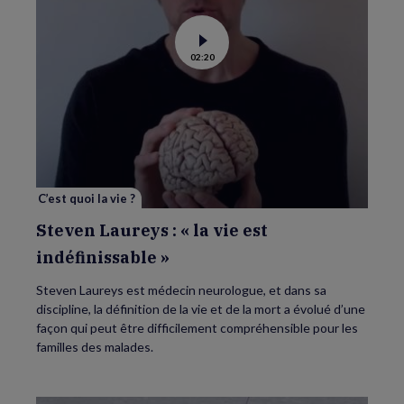
Voir
02:20
la
vidéo
de
Steven
Laureys
:
«
la
vie
est
indéfinissable
»
C’est quoi la vie ?
Steven Laureys : « la vie est
indéfinissable »
Steven Laureys est médecin neurologue, et dans sa
discipline, la définition de la vie et de la mort a évolué d’une
façon qui peut être difficilement compréhensible pour les
familles des malades.