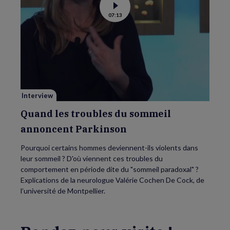
Voir
07:13
la
vidéo
de
Quand
les
troubles
du
sommeil
annoncent
Parkinson
Interview
Quand les troubles du sommeil
annoncent Parkinson
Pourquoi certains hommes deviennent-ils violents dans
leur sommeil ? D'où viennent ces troubles du
comportement en période dite du "sommeil paradoxal" ?
Explications de la neurologue Valérie Cochen De Cock, de
l’université de Montpellier.