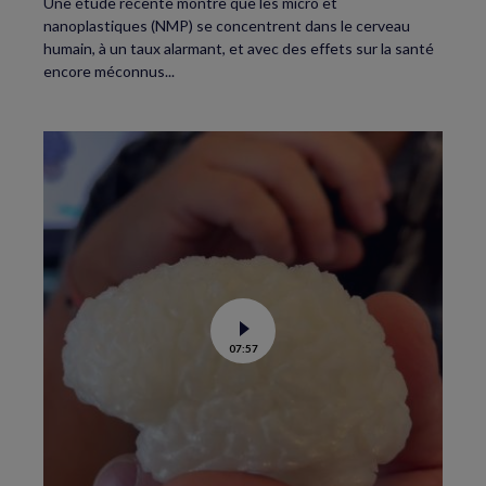
Une étude récente montre que les micro et
nanoplastiques (NMP) se concentrent dans le cerveau
humain, à un taux alarmant, et avec des effets sur la santé
encore méconnus...
Voir
07:57
la
vidéo
de
Recréer
le
cerveau
des
hommes
préhistoriques