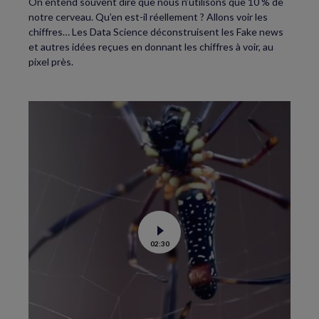
On entend souvent dire que nous n’utilisons que 10 % de
notre cerveau. Qu’en est-il réellement ? Allons voir les
chiffres… Les Data Science déconstruisent les Fake news
et autres idées reçues en donnant les chiffres à voir, au
pixel près.
Voir
02:30
la
vidéo
de
Araignées
:
un
cerveau
au