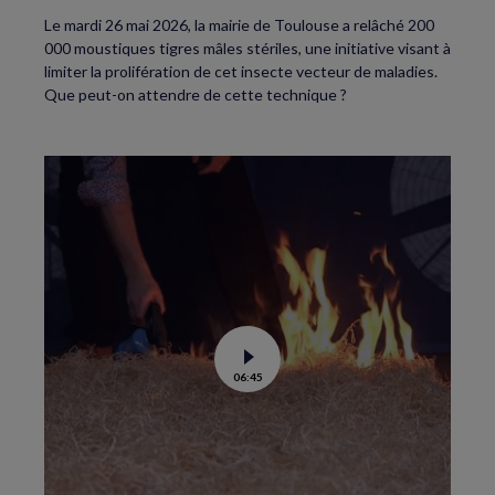
Le mardi 26 mai 2026, la mairie de Toulouse a relâché 200
000 moustiques tigres mâles stériles, une initiative visant à
limiter la prolifération de cet insecte vecteur de maladies.
Que peut-on attendre de cette technique ?
Voir
06:45
la
vidéo
de
Feux
de
forêt
:
comment
éviter