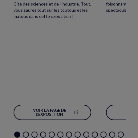
Cité des sciences et de l’industrie. Tout,
foisonnant avec,
vous saurez tout sur les toutous et les
spectaculaire écl
matous dans cette exposition !
VOIR LA PAGE DE
VOIR 
(NOUVELLE
L’EXPOSITION
L’É
FENÊTRE)