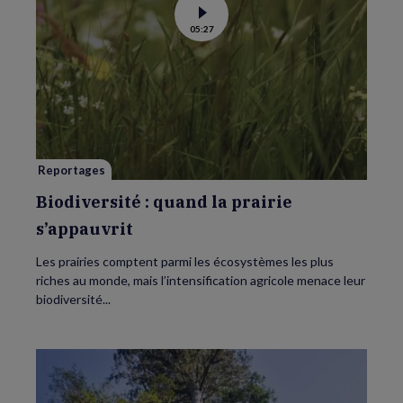
Voir
05:27
la
vidéo
de
Biodiversité
:
quand
la
prairie
s’appauvrit
Reportages
Biodiversité : quand la prairie
s’appauvrit
Les prairies comptent parmi les écosystèmes les plus
riches au monde, mais l’intensification agricole menace leur
biodiversité...