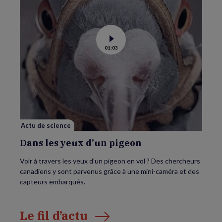
Voir
01:03
la
vidéo
de
Dans
les
yeux
d’un
pigeon
Actu de science
Dans les yeux d’un pigeon
Voir à travers les yeux d’un pigeon en vol ? Des chercheurs
canadiens y sont parvenus grâce à une mini-caméra et des
capteurs embarqués.
Le fil d’actu