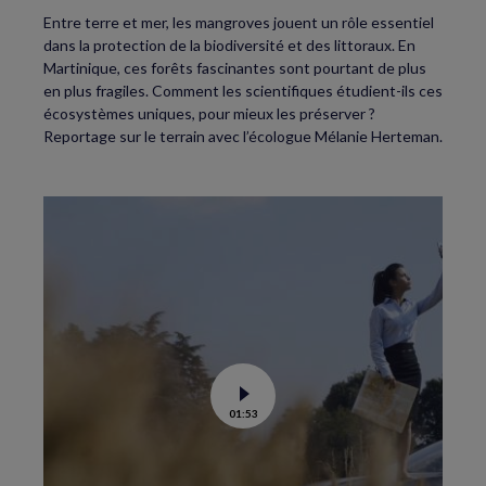
Entre terre et mer, les mangroves jouent un rôle essentiel
dans la protection de la biodiversité et des littoraux. En
Martinique, ces forêts fascinantes sont pourtant de plus
en plus fragiles. Comment les scientifiques étudient-ils ces
écosystèmes uniques, pour mieux les préserver ?
Reportage sur le terrain avec l’écologue Mélanie Herteman.
Voir
01:53
la
vidéo
de
C’est
la