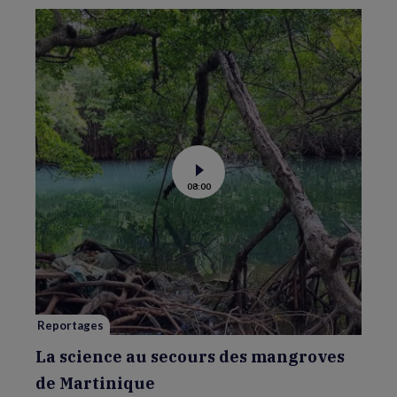
Voir
08:00
la
vidéo
de
La
science
au
secours
des
mangroves
de
Martinique
Reportages
La science au secours des mangroves
de Martinique