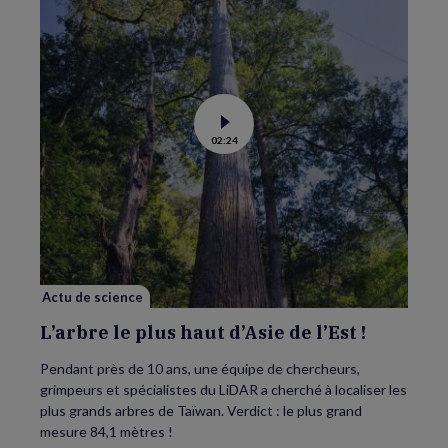
Voir
02:24
la
vidéo
de
L’arbre
le
plus
haut
d’Asie
de
l’Est
!
Actu de science
L’arbre le plus haut d’Asie de l’Est !
Pendant près de 10 ans, une équipe de chercheurs,
grimpeurs et spécialistes du LiDAR a cherché à localiser les
plus grands arbres de Taïwan. Verdict : le plus grand
mesure 84,1 mètres !