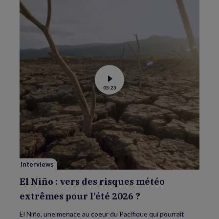
Voir
05:23
la
vidéo
de
El
Niño
:
vers
des
risques
météo
extrêmes
pour
Interviews
l’été
2026
?
El Niño : vers des risques météo
extrêmes pour l’été 2026 ?
El Niño, une menace au coeur du Pacifique qui pourrait