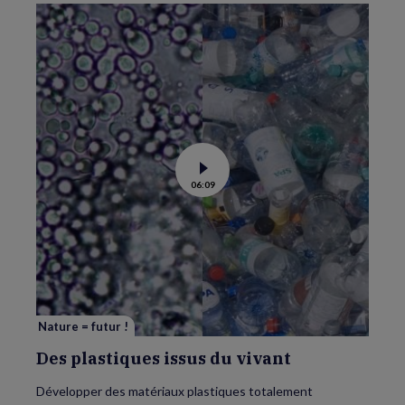
Voir
06:09
la
vidéo
de
Des
plastiques
issus
du
vivant
Nature = futur !
Des plastiques issus du vivant
Développer des matériaux plastiques totalement