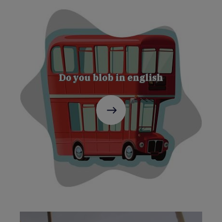
Do you blob in english
C'est
parti
!