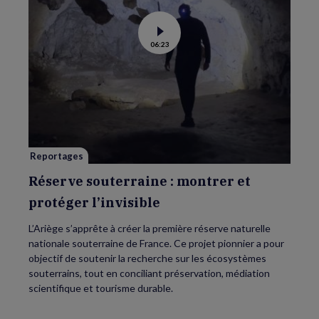
Voir
06:23
la
vidéo
de
Réserve
souterraine
:
montrer
et
protéger
l’invisible
Reportages
Réserve souterraine : montrer et
protéger l’invisible
L’Ariège s’apprête à créer la première réserve naturelle
nationale souterraine de France. Ce projet pionnier a pour
objectif de soutenir la recherche sur les écosystèmes
souterrains, tout en conciliant préservation, médiation
scientifique et tourisme durable.