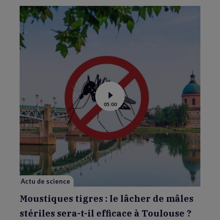
Voir
05:00
la
vidéo
de
Moustiques
tigres
:
le
lâcher
de
mâles
stériles
sera-
Actu de science
t-
il
efficace
Moustiques tigres : le lâcher de mâles
à
Toulouse
stériles sera-t-il efficace à Toulouse ?
?