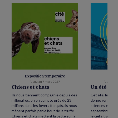
Exposition temporaire
E
jusqu’au 7 mars 2027
jusqu’au 
Chiens et chats
Un été as
Ils nous tiennent compagnie depuis des
Cet été, levez le
millénaires, on en compte près de 23
donne rendez-vou
millions dans les foyers français, ils nous
sciences et de l’
mènent parfois par le bout de la truffe…
septembre, petit
Chiens et chats mettent la patte sur la
le ciel à traver