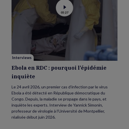
Voir
05:27
la
vidéo
de
Ebola
en
RDC
:
pourquoi
l’épidémie
inquiète
Interviews
Ebola en RDC : pourquoi l’épidémie
inquiète
Le 24 avril 2026, un premier cas d’infection par le virus
Ebola a été détecté en République démocratique du
Congo. Depuis, la maladie se propage dans le pays, et
inquiète les experts. Interview de Yannick Simonin,
professeur de virologie à l’Université de Montpellier,
réalisée début juin 2026.