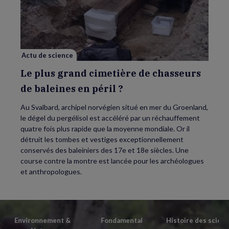
plus
grand
cimetière
de
chasseurs
de
baleines
en
Actu de science
péril
?
Le plus grand cimetière de chasseurs
de baleines en péril ?
Au Svalbard, archipel norvégien situé en mer du Groenland,
le dégel du pergélisol est accéléré par un réchauffement
quatre fois plus rapide que la moyenne mondiale. Or il
détruit les tombes et vestiges exceptionnellement
conservés des baleiniers des 17e et 18e siècles. Une
course contre la montre est lancée pour les archéologues
et anthropologues.
Environnement &
Fondamental
Histoire des scien