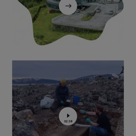
C'est
parti
!
Voir
02:38
la
vidéo
de
Le