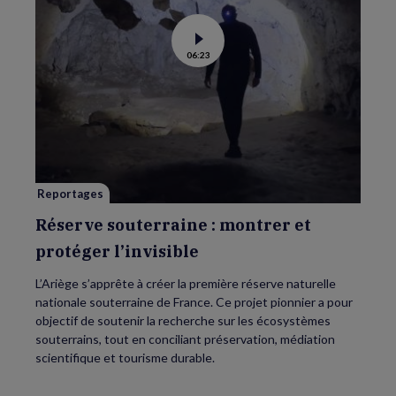
Voir
06:23
la
vidéo
de
Réserve
souterraine
:
montrer
et
protéger
l’invisible
Reportages
Réserve souterraine : montrer et
protéger l’invisible
L’Ariège s’apprête à créer la première réserve naturelle
nationale souterraine de France. Ce projet pionnier a pour
objectif de soutenir la recherche sur les écosystèmes
souterrains, tout en conciliant préservation, médiation
scientifique et tourisme durable.