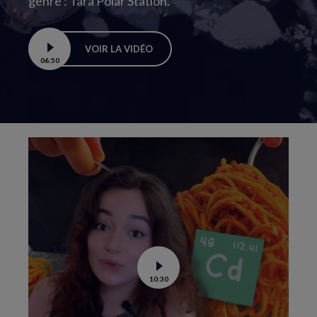
genre : Tara Polar Station.
VOIR LA VIDÉO
06:50
Boucle
vidéo
Voir
10:30
la
vidéo
de
Contamination