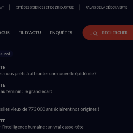
i ?
CITÉ DES SCIENCES ET DE L'INDUSTRIE
PALAIS DE LA DÉCOUVERTE
OCUS
FIL D'ACTU
ENQUÊTES
RECHERCHER
 aussi
TE
-nous prêts à affronter une nouvelle épidémie ?
TE
au féminin : le grand écart
siles vieux de 773 000 ans éclairent nos origines !
TE
 l’intelligence humaine : un vrai casse-tête