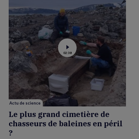
Voir
02:38
la
vidéo
de
Le
plus
grand
cimetière
de
chasseurs
de
baleines
en
péril
Actu de science
?
Le plus grand cimetière de
chasseurs de baleines en péril
?