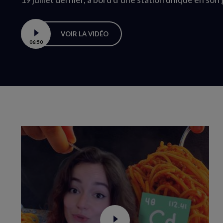
VOIR LA VIDÉO
06:50
Boucle
vidéo
Voir