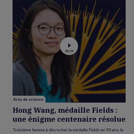
Voir
02:50
la
vidéo
de
Hong
Wang,
médaille
Fields
:
une
énigme
centenaire
résolue
Actu de science
Hong Wang, médaille Fields :
une énigme centenaire résolue
Troisième femme à décrocher la médaille Fields en 90 ans, la