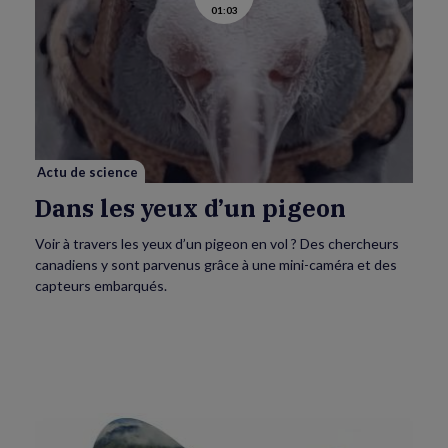
01:03
la
vidéo
de
Dans
les
yeux
d’un
pigeon
Actu de science
Dans les yeux d’un pigeon
Voir à travers les yeux d’un pigeon en vol ? Des chercheurs
canadiens y sont parvenus grâce à une mini-caméra et des
capteurs embarqués.