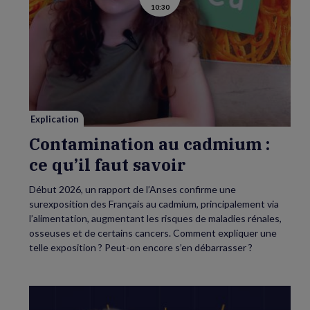
10:30
la
vidéo
de
Contamination
au
cadmium :
ce
qu’il
faut
savoir
Explication
Contamination au cadmium :
ce qu’il faut savoir
Début 2026, un rapport de l’Anses confirme une
surexposition des Français au cadmium, principalement via
l’alimentation, augmentant les risques de maladies rénales,
osseuses et de certains cancers. Comment expliquer une
telle exposition ? Peut-on encore s’en débarrasser ?