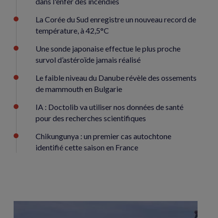
dans l'enfer des incendies
La Corée du Sud enregistre un nouveau record de
température, à 42,5°C
Une sonde japonaise effectue le plus proche
survol d’astéroïde jamais réalisé
Le faible niveau du Danube révèle des ossements
de mammouth en Bulgarie
IA : Doctolib va utiliser nos données de santé
pour des recherches scientifiques
Chikungunya : un premier cas autochtone
identifié cette saison en France