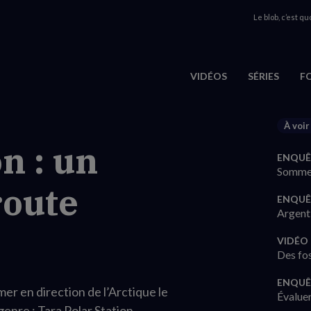
Le blob, c’est quo
VIDÉOS
SÉRIES
F
À voir
n : un
ENQUÊ
Sommes
route
ENQUÊ
Argent 
VIDÉO
Des fos
ENQUÊ
mer en direction de l’Arctique le
Évaluer
genre : Tara Polar Station.