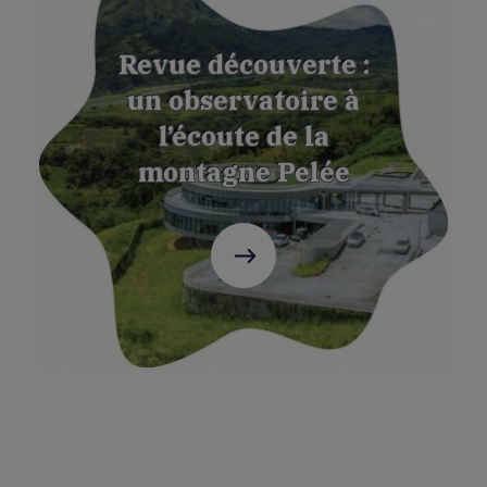
Revue découverte :
un observatoire à
l’écoute de la
montagne Pelée
C'est
parti
!