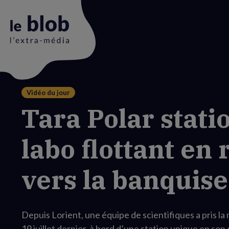
Vidéo du jour
Animation
Tara Polar statio
du
logo
labo flottant en 
vers la banquise
Depuis Lorient, une équipe de scientifiques a pris la 
19 juillet dernier, à bord d’une station unique en son 